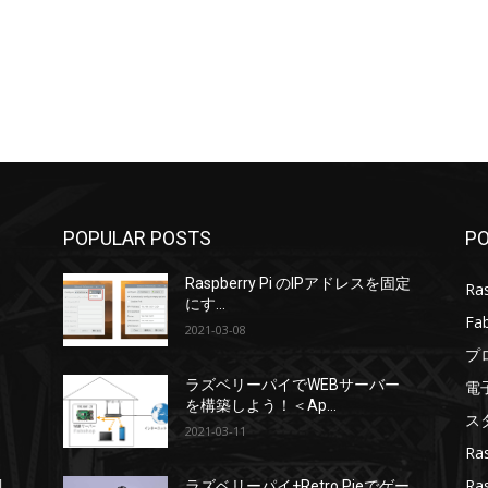
POPULAR POSTS
PO
Raspberry Pi のIPアドレスを固定
Ras
にす...
Fa
2021-03-08
プ
ラズベリーパイでWEBサーバー
電
を構築しよう！＜Ap...
ス
2021-03-11
Ra
Ra
調
ラズベリーパイ+Retro Pieでゲー