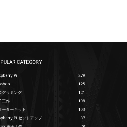
PULAR CATEGORY
pberry Pi
279
bshop
125
ログラミング
121
子工作
108
ターターキット
103
spberry Pi セットアップ
87
spPi電子工作
78