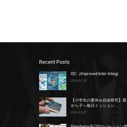
Recent Posts
I3C（Improved Inter-Integr...
2026-07-30
【小学生の夏休み自由研究】親
から子へ毎日ミッション...
2026-07-27
Raspberry Pi OSのバージョン