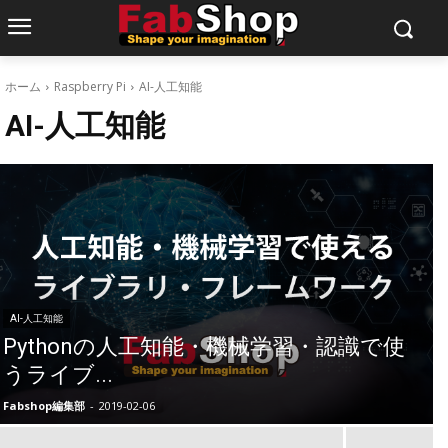
ホーム
Raspberry Pi
AI-人工知能
AI-人工知能
AI-人工知能
Pythonの人工知能・機械学習・認識で使
うライブ...
Fabshop編集部
-
2019-02-06