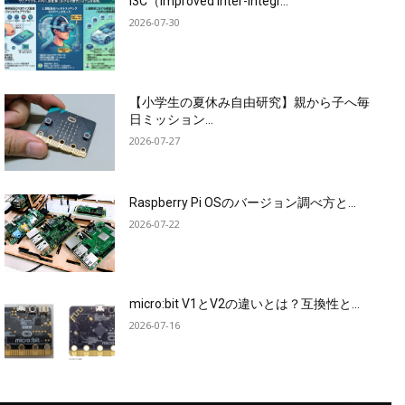
I3C（Improved Inter-Integr...
2026-07-30
【小学生の夏休み自由研究】親から子へ毎
日ミッション...
2026-07-27
Raspberry Pi OSのバージョン調べ方と...
2026-07-22
micro:bit V1とV2の違いとは？互換性と...
2026-07-16