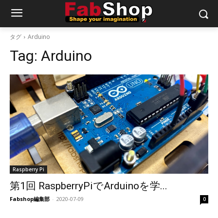
タグ
Arduino
Tag:
Arduino
Raspberry Pi
第1回 RaspberryPiでArduinoを学...
Fabshop編集部
-
2020-07-09
0