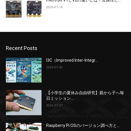
micro:bit V1とV2の違いとは？互換性と...
2026-07-16
Recent Posts
I3C（Improved Inter-Integr...
2026-07-30
【小学生の夏休み自由研究】親から子へ毎
日ミッション...
2026-07-27
Raspberry Pi OSのバージョン調べ方と...