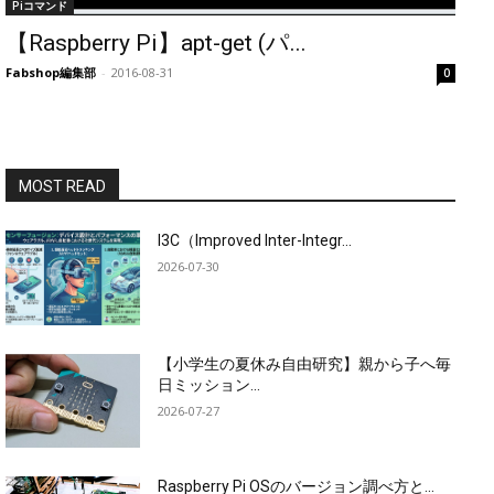
Piコマンド
【Raspberry Pi】apt-get (パ...
Fabshop編集部
-
2016-08-31
0
MOST READ
I3C（Improved Inter-Integr...
2026-07-30
【小学生の夏休み自由研究】親から子へ毎
日ミッション...
2026-07-27
Raspberry Pi OSのバージョン調べ方と...