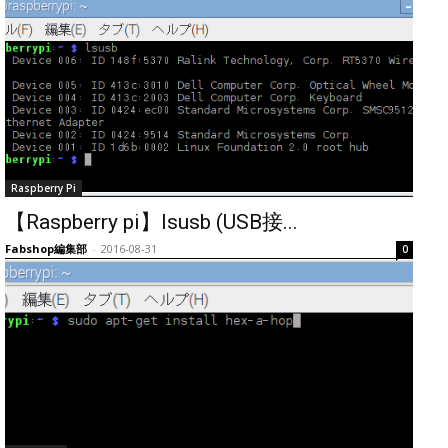
Raspberry Pi
【Raspberry pi】lsusb (USB接...
Fabshop編集部
-
2016-08-31
0