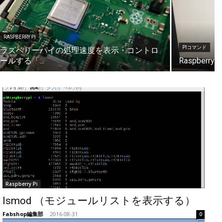
RASPBERRY PI
PIコマンド
ラズベリーパイの処理速度を表示・コントロ
ールする「...
Raspber
Raspberry Pi
lsmod （モジュールリストを表示する）
Fabshop編集部
-
2016-08-31
0