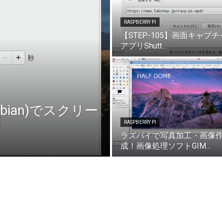
RASPBERRY PI
【STEP-105】画面キャプチ
アプリShutt...
bian)でスクリー
RASPBERRY PI
ラズパイで写真加工・画像
成！画像処理ソフトGIM...