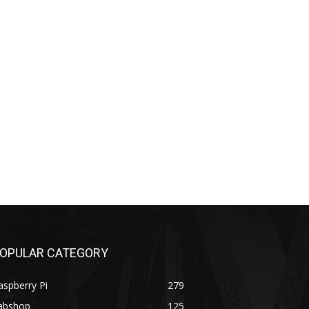
OPULAR CATEGORY
aspberry Pi
279
abshop
125