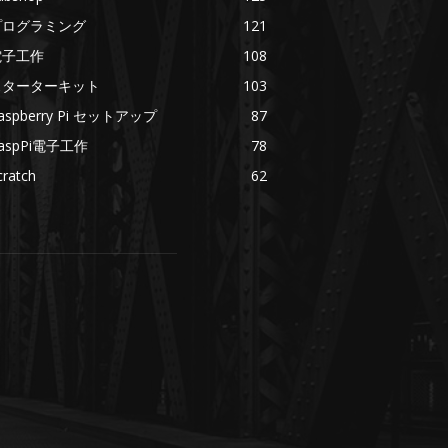
プログラミング
121
電子工作
108
スターターキット
103
aspberry Pi セットアップ
87
aspPi電子工作
78
cratch
62