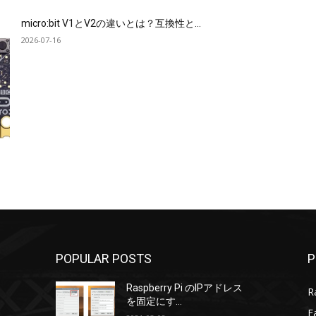
micro:bit V1とV2の違いとは？互換性と...
2026-07-16
POPULAR POSTS
P
Raspberry Pi のIPアドレス
R
を固定にす...
F