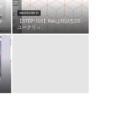
RASPBERRY PI
ャ
【STEP-103】Kaliは対話型2D
ユークリッ...
作