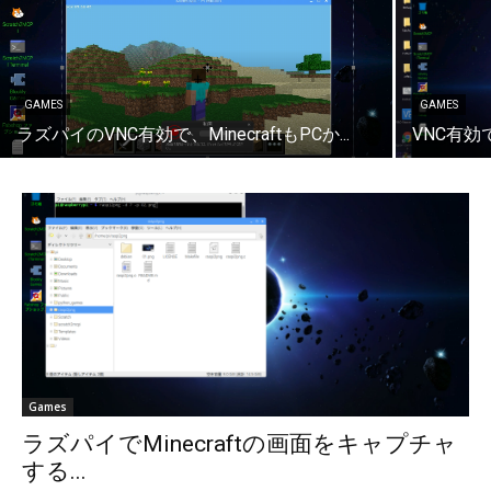
GAMES
GAMES
ラズパイのVNC有効で、MinecraftもPCか...
VNC有効で
Games
ラズパイでMinecraftの画面をキャプチャ
する...