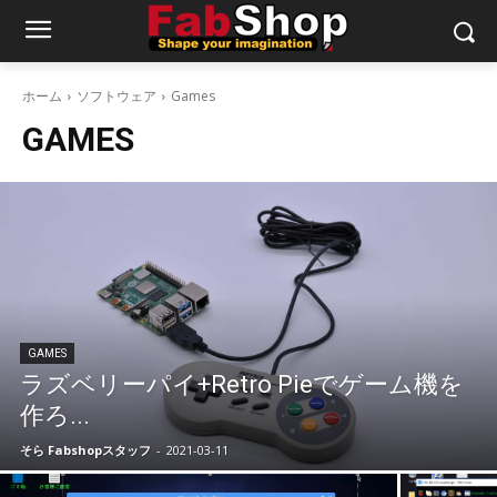
ホーム
ソフトウェア
Games
GAMES
GAMES
ラズベリーパイ+Retro Pieでゲーム機を
作ろ...
そら Fabshopスタッフ
-
2021-03-11