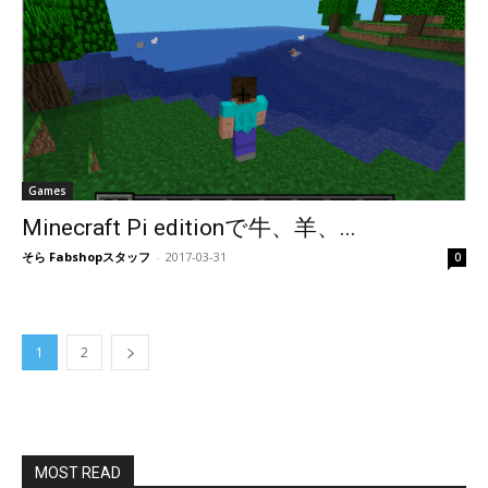
Games
Minecraft Pi editionで牛、羊、...
そら Fabshopスタッフ
-
2017-03-31
0
1
2
MOST READ