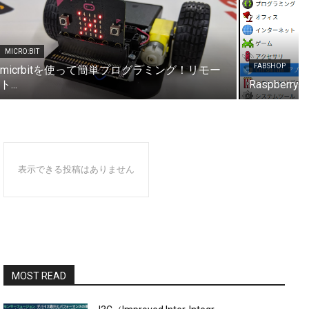
MICRO:BIT
FABSHOP
micrbitを使って簡単プログラミング！リモー
ト...
Raspberry 
表示できる投稿はありません
MOST READ