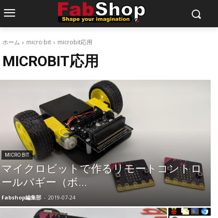
ホーム
micro:bit
microbit応用
MICROBIT応用
MICRO:BIT
マイクロビットで作るリモートコントロ
ールバギー（ボ...
Fabshop編集部
-
2019-07-24