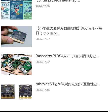
I3C（Improved Inter-Integr...
2026-07-30
【小学生の夏休み自由研究】親から子へ毎
日ミッション...
2026-07-27
Raspberry Pi OSのバージョン調べ方と...
2026-07-22
micro:bit V1とV2の違いとは？互換性と...
2026-07-16