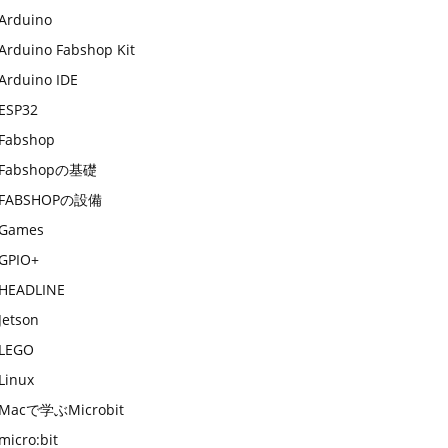
Arduino
Arduino Fabshop Kit
Arduino IDE
ESP32
Fabshop
Fabshopの基礎
FABSHOPの設備
Games
GPIO+
HEADLINE
Jetson
LEGO
Linux
Macで学ぶMicrobit
micro:bit