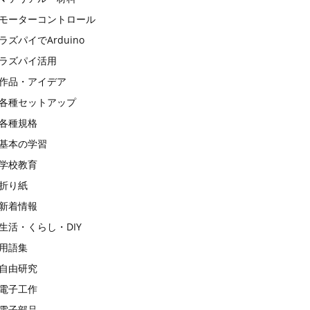
モーターコントロール
ラズパイでArduino
ラズパイ活用
作品・アイデア
各種セットアップ
各種規格
基本の学習
学校教育
折り紙
新着情報
生活・くらし・DIY
用語集
自由研究
電子工作
電子部品