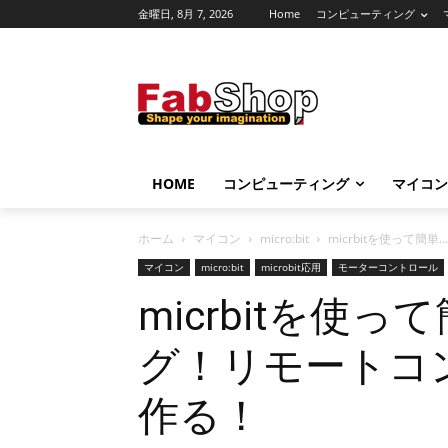
金曜日, 8月 7, 2026
Home
コンピューティング
HOME
コンピューティング
マイコン
ホーム
マイコン
micro:bit
micrbitを使って簡単...
マイコン
micro:bit
microbit応用
モーターコントロール
micrbitを使
グ！リモートコ
作る！