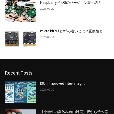
Raspberry Pi OSのバージョン調べ方と...
2026-07-22
micro:bit V1とV2の違いとは？互換性と...
2026-07-16
Recent Posts
I3C（Improved Inter-Integr...
2026-07-30
【小学生の夏休み自由研究】親から子へ毎