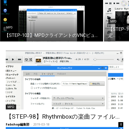
MPD
MPD
【STEP
【STEP-102】MPDクライアントのVNCビュ...
定...
MPD
【STEP-98】Rhythmboxの楽曲ファイル...
Fabshop編集部
-
2019-03-18
0