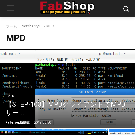
ホーム
Raspberry Pi
MPD
MPD
MPD
【STEP-103】MPDクライアントでMPD
サー...
Fabshop編集部
-
2019-03-20