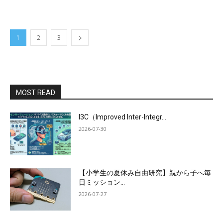
1
2
3
MOST READ
I3C（Improved Inter-Integr...
2026-07-30
【小学生の夏休み自由研究】親から子へ毎
日ミッション...
2026-07-27