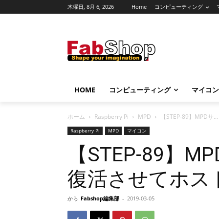
木曜日, 8月 6, 2026
Home
コンピューティング
HOME
コンピューティング
マイコン
ホーム
Raspberry Pi
MPD
【STEP-89】MPDサ...
Raspberry Pi
MPD
マイコン
【STEP-89】M
復活させてホス
から
Fabshop編集部
-
2019-03-05