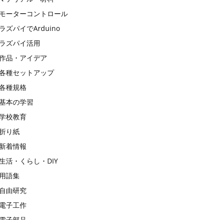
モーターコントロール
ラズパイでArduino
ラズパイ活用
作品・アイデア
各種セットアップ
各種規格
基本の学習
学校教育
折り紙
新着情報
生活・くらし・DIY
用語集
自由研究
電子工作
電子部品