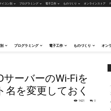
マイコン別
プログラミング
電子工作
ものづくり
オンラインストア
別
プログラミング
電子工作
ものづくり
オン
PDサーバーのWi-Fiを
ト名を変更しておく
1421
0