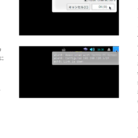
ワ
に
。
レ