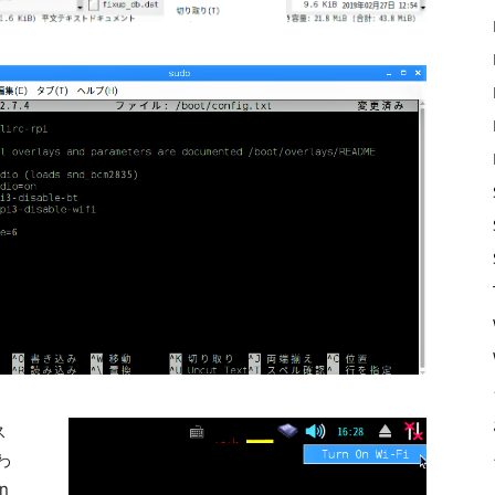
ス
わ
n