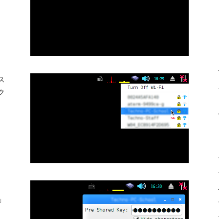
ス
ク
」