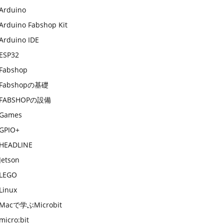
Arduino
Arduino Fabshop Kit
Arduino IDE
ESP32
Fabshop
Fabshopの基礎
FABSHOPの設備
Games
GPIO+
HEADLINE
Jetson
LEGO
Linux
Macで学ぶMicrobit
micro:bit