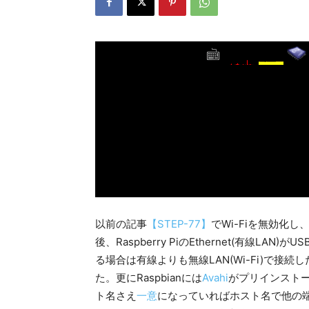
以前の記事
【STEP-77】
でWi-Fiを無効化し
後、Raspberry PiのEthernet(有線
る場合は有線よりも無線LAN(Wi-Fi)で
た。更にRaspbianには
Avahi
がプリインストー
ト名さえ
一意
になっていればホスト名で他の