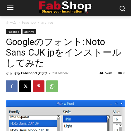
ホーム
Fabshop
archive
Fabshop
archive
Googleのフォント:Noto
Sans CJK jpをインストール
してみた
から
そら Fabshopスタッフ
-
2017-02-02
5240
0