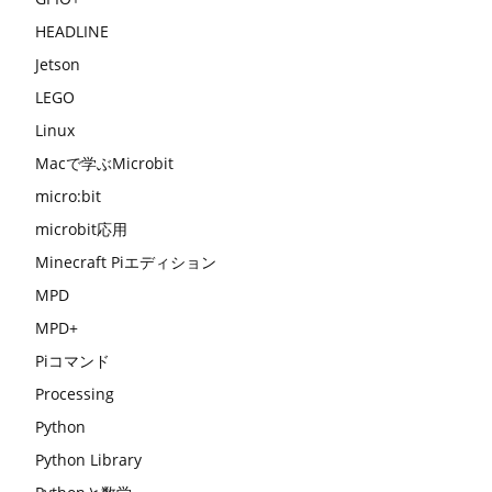
HEADLINE
Jetson
LEGO
Linux
Macで学ぶMicrobit
micro:bit
microbit応用
Minecraft Piエディション
MPD
MPD+
Piコマンド
Processing
Python
Python Library