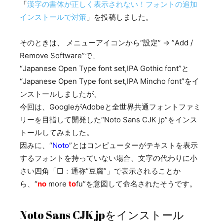
「
漢字の書体が正しく表示されない！フォントの追加
インストールで対策
」を投稿しました。
そのときは、 メニューアイコンから“設定” → ”Add /
Remove Software”で、
“Japanese Open Type font set,IPA Gothic font”と
“Japanese Open Type font set,IPA Mincho font”をイ
ンストールしましたが、
今回は、GoogleがAdobeと全世界共通フォントファミ
リーを目指して開発した“Noto Sans CJK jp”をインス
トールしてみました。
因みに、“
Noto
”とはコンピューターがテキストを表示
するフォントを持っていない場合、文字の代わりに小
さい四角「□
：
通称”豆腐”」で表示さ
れることか
ら、“
no
more
to
fu”を意図して命名されたそうです。
Noto Sans CJK jpをインストール