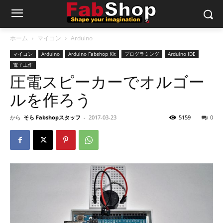
ホーム
マイコン
Arduino
マイコン
Arduino
Arduino Fabshop Kit
プログラミング
Arduino IDE
電子工作
圧電スピーカーでオルゴー
ルを作ろう
から
そら Fabshopスタッフ
-
2017-03-23
5159
0