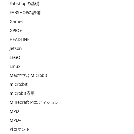
Fabshopの基礎
FABSHOPの設備
Games
GPIO+
HEADLINE
Jetson
LEGO
Linux
Macで学ぶMicrobit
micro:bit
microbit応用
Minecraft Piエディション
MPD
MPD+
Piコマンド