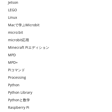
Jetson
LEGO
Linux
Macで学ぶMicrobit
micro:bit
microbit応用
Minecraft Piエディション
MPD
MPD+
Piコマンド
Processing
Python
Python Library
Pythonと数学
Raspberry Pi