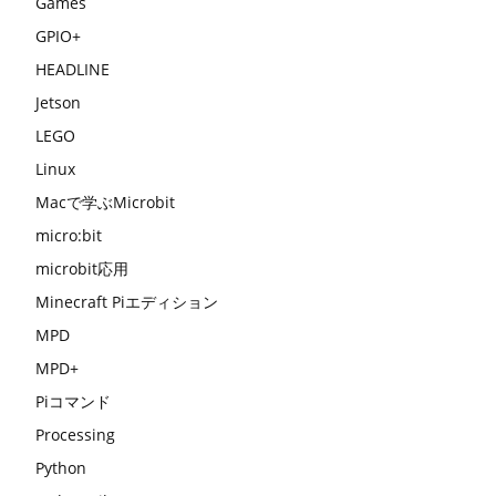
Games
GPIO+
HEADLINE
Jetson
LEGO
Linux
Macで学ぶMicrobit
micro:bit
microbit応用
Minecraft Piエディション
MPD
MPD+
Piコマンド
Processing
Python