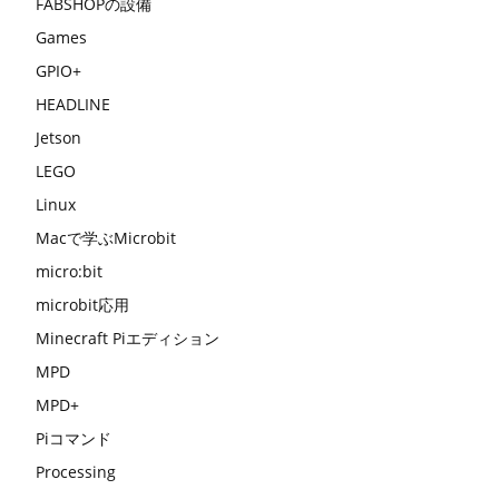
FABSHOPの設備
Games
GPIO+
HEADLINE
Jetson
LEGO
Linux
Macで学ぶMicrobit
micro:bit
microbit応用
Minecraft Piエディション
MPD
MPD+
Piコマンド
Processing