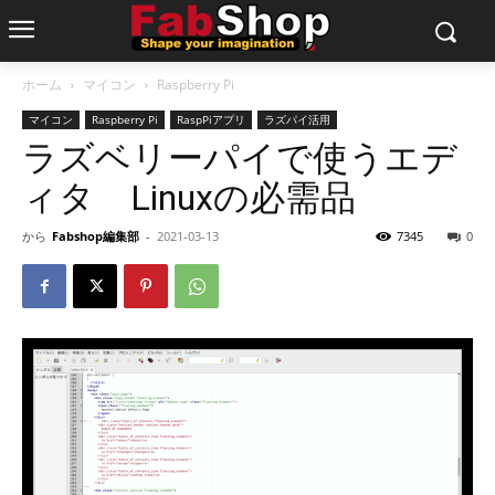
ホーム
マイコン
Raspberry Pi
マイコン
Raspberry Pi
RaspPiアプリ
ラズパイ活用
ラズベリーパイで使うエデ
ィタ Linuxの必需品
から
Fabshop編集部
-
2021-03-13
7345
0