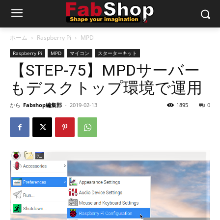
ホーム
Raspberry Pi
MPD
Raspberry Pi
MPD
マイコン
スターターキット
【STEP-75】MPDサーバー
もデスクトップ環境で運用
から
Fabshop編集部
-
2019-02-13
1895
0