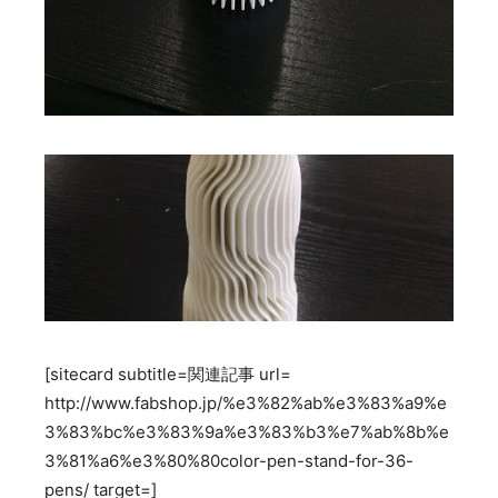
[sitecard subtitle=関連記事 url=
http://www.fabshop.jp/%e3%82%ab%e3%83%a9%e
3%83%bc%e3%83%9a%e3%83%b3%e7%ab%8b%e
3%81%a6%e3%80%80color-pen-stand-for-36-
pens/ target=]