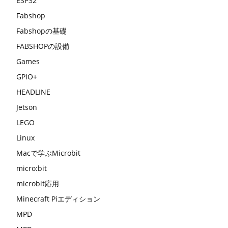
ESP32
Fabshop
Fabshopの基礎
FABSHOPの設備
Games
GPIO+
HEADLINE
Jetson
LEGO
Linux
Macで学ぶMicrobit
micro:bit
microbit応用
Minecraft Piエディション
MPD