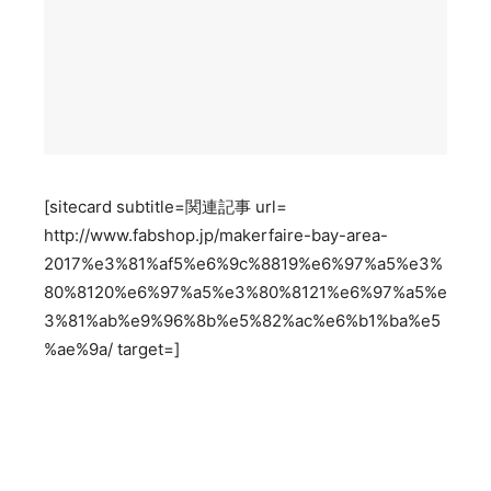
[sitecard subtitle=関連記事 url=
http://www.fabshop.jp/makerfaire-bay-area-
2017%e3%81%af5%e6%9c%8819%e6%97%a5%e3%
80%8120%e6%97%a5%e3%80%8121%e6%97%a5%e
3%81%ab%e9%96%8b%e5%82%ac%e6%b1%ba%e5
%ae%9a/ target=]