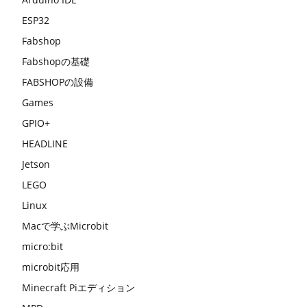
ESP32
Fabshop
Fabshopの基礎
FABSHOPの設備
Games
GPIO+
HEADLINE
Jetson
LEGO
Linux
Macで学ぶMicrobit
micro:bit
microbit応用
Minecraft Piエディション